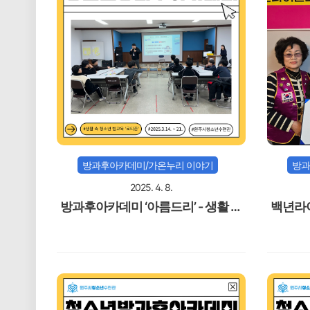
방과후아카데미/가온누리 이야기
방과
2025. 4. 8.
방과후아카데미 ‘아름드리’ - 생활 속
백년라
청소년 법교육 ‘로티즌’
련관 