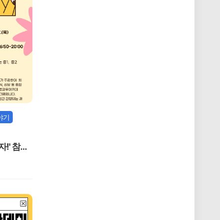
야기
!' 참가