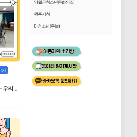
영월군청소년문화의집
원주시청
E-청소년(두볼)
야기
- 우리동
BTI