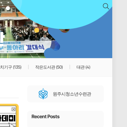
치기구
(135)
작은도서관
(50)
대관
(4)
원주시청소년수련관
Recent Posts