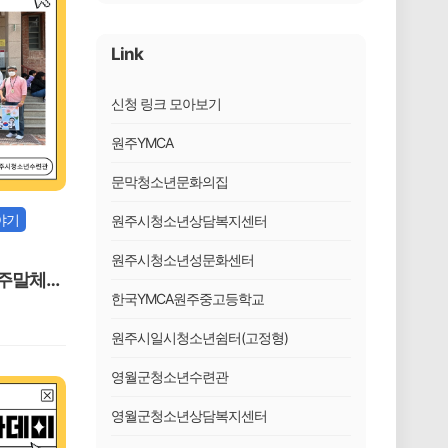
Link
신청 링크 모아보기
원주YMCA
문막청소년문화의집
야기
원주시청소년상담복지센터
원주시청소년성문화센터
 주말체험
한국YMCA원주중고등학교
리아마블"
원주시일시청소년쉼터(고정형)
영월군청소년수련관
영월군청소년상담복지센터