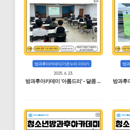
방과후아카데미/가온누리 이야기
방과
2025. 6. 23.
방과후아카데미 ‘아름드리’ - 달콤 짭
방과후아
짤 가공식품의 함정
- 원주