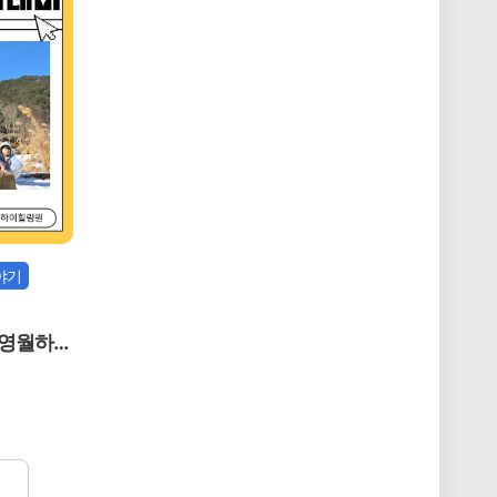
야기
-영월하이
기' 캠프