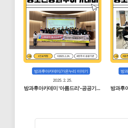
방과후아카데미/가온누리 이야기
방과
2025. 2. 25.
방과후아카데미 '아름드리'-공공기관
방과후아
연계 진로체험