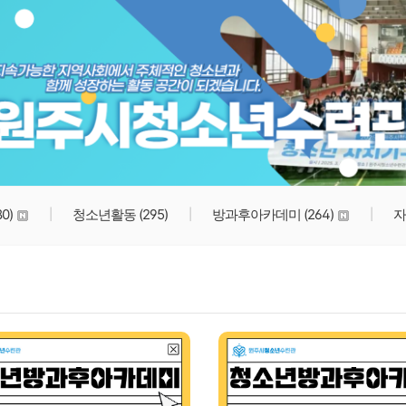
원주시청소년수련관
80)
청소년활동
(295)
방과후아카데미
(264)
자