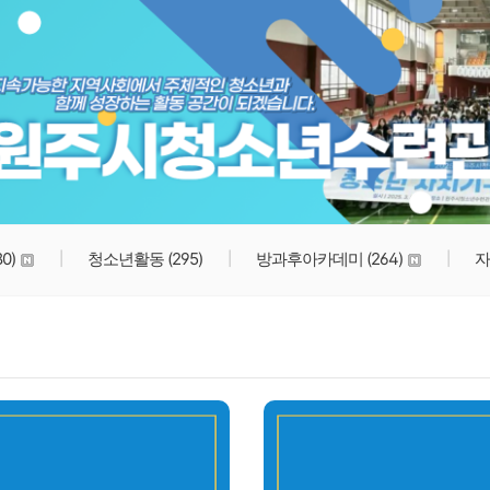
원주시청소년수련관
80)
청소년활동
(295)
방과후아카데미
(264)
자