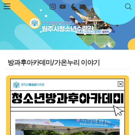
본문 바로가기
원주시청소년수련관
방과후아카데미/가온누리 이야기