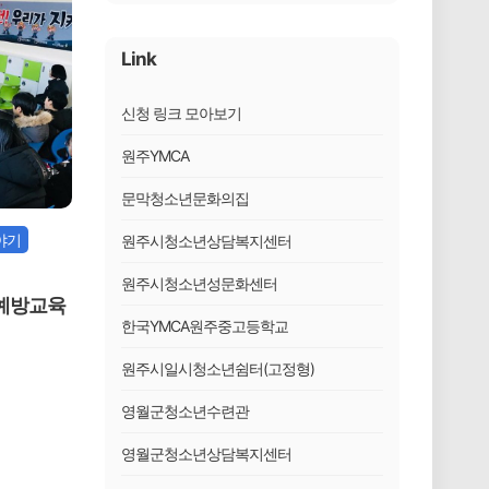
Link
신청 링크 모아보기
원주YMCA
문막청소년문화의집
야기
원주시청소년상담복지센터
원주시청소년성문화센터
예방교육
한국YMCA원주중고등학교
원주시일시청소년쉼터(고정형)
영월군청소년수련관
영월군청소년상담복지센터