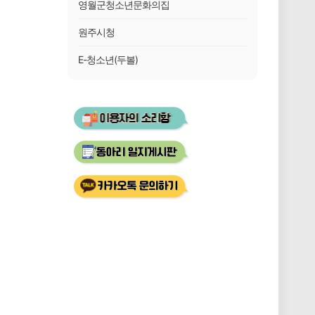
영월군청소년문화의집
원주시청
E-청소년(두볼)