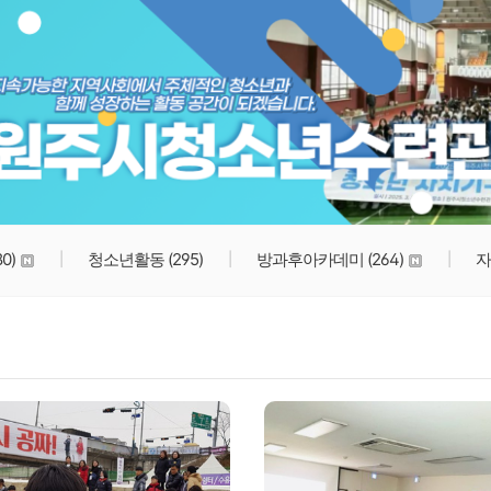
원주시청소년수련관
80)
청소년활동
(295)
방과후아카데미
(264)
자