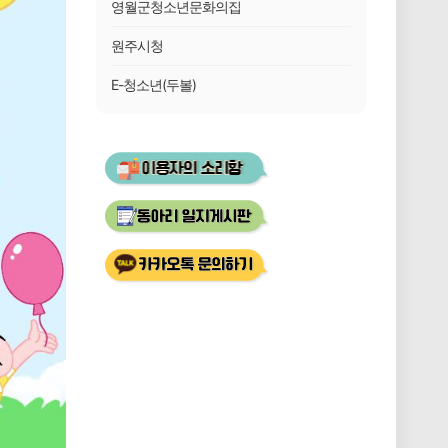
영월군청소년문화의집
원주시청
E-청소년(두볼)