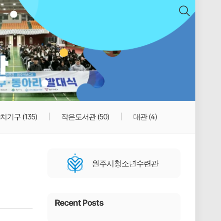
치기구
(135)
작은도서관
(50)
대관
(4)
원주시청소년수련관
Recent Posts