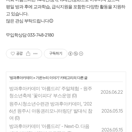
평일 방과 후에 교과학습, 급식지원을 포함한 다양한 활동을 지원하
고 있습니다.
많은 관심 부탁드립니다😊
💛입학상담 033-748-2180
공감
구독하기
'
방과후아카데미
>
가온누리 이야기
' 카테고리의 다른 글
방과후아카데미 ‘아름드리’ 주말체험 - 원주
2026.06.22
청소년축제 '꽃이피다' 부스운영
(0)
원주시청소년수련관 방과후아카데미, '202
6년 원주시 아동권리모니터링단' 발대식 참
2026.05.15
여
(0)
방과후아카데미 ‘아름드리’ - Next-D. 다음
2026.05.15