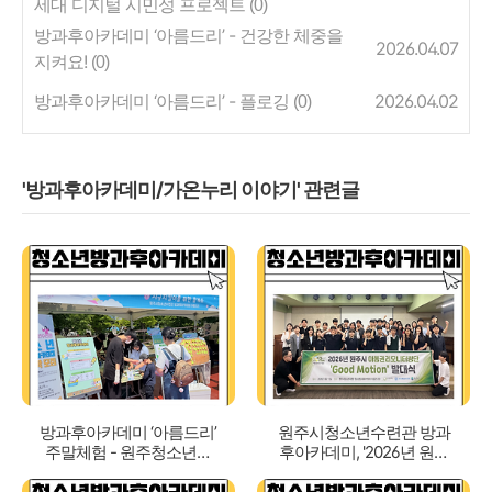
세대 디지털 시민성 프로젝트
(0)
방과후아카데미 ‘아름드리’ - 건강한 체중을
2026.04.07
지켜요!
(0)
방과후아카데미 ‘아름드리’ - 플로깅
2026.04.02
(0)
'방과후아카데미/가온누리 이야기' 관련글
방과후아카데미 ‘아름드리’
원주시청소년수련관 방과
주말체험 - 원주청소년축
후아카데미, '2026년 원주
제 '꽃이피다' 부스운영
시 아동권리모니터링단' 발
대식 참여