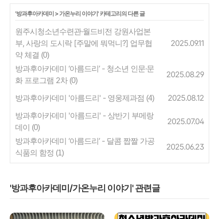
'
방과후아카데미
>
가온누리 이야기
' 카테고리의 다른 글
원주시청소년수련관·월드비전 강원사업본
부, 사랑의 도시락 [주말에 뭐먹니?] 업무협
2025.09.11
약 체결
(0)
방과후아카데미 ‘아름드리’ - 청소년 인문·문
2025.08.29
화 프로그램 2차
(0)
방과후아카데미 '아름드리' - 영웅제과점
2025.08.12
(4)
방과후아카데미 '아름드리' - 상반기 부메랑
2025.07.04
데이
(0)
방과후아카데미 ‘아름드리’ - 달콤 짭짤 가공
2025.06.23
식품의 함정
(1)
'방과후아카데미/가온누리 이야기' 관련글