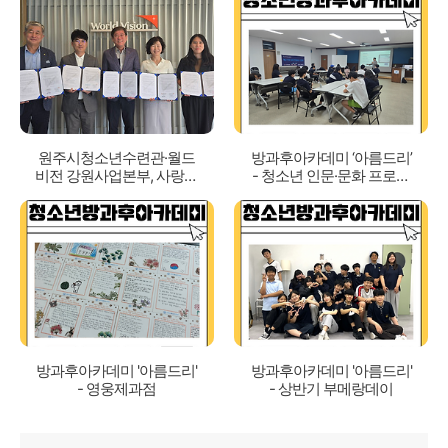
원주시청소년수련관·월드
방과후아카데미 ‘아름드리’
비전 강원사업본부, 사랑의
- 청소년 인문·문화 프로그
도시락 [주말에 뭐먹니?]
램 2차
업무협약 체결
방과후아카데미 '아름드리'
방과후아카데미 '아름드리'
- 영웅제과점
- 상반기 부메랑데이