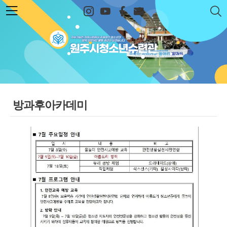
본문 바로가기
원주시청소년수련관
방과후아카데미