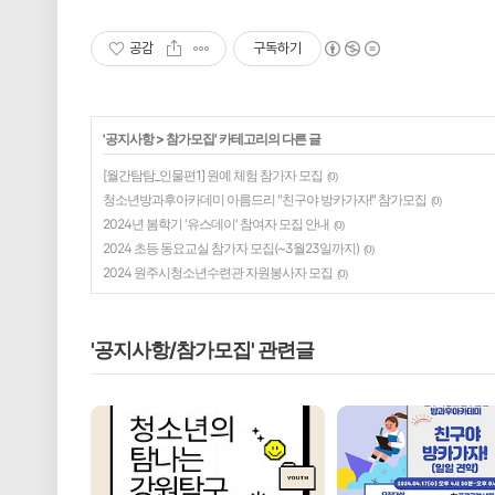
공감
구독하기
'
공지사항
>
참가모집
' 카테고리의 다른 글
[월간탐탐_인물편1] 원예 체험 참가자 모집
(0)
청소년방과후아카데미 아름드리 "친구야 방카가자!" 참가모집
(0)
2024년 봄학기 '유스데이' 참여자 모집 안내
(0)
2024 초등 동요교실 참가자 모집(~3월23일까지)
(0)
2024 원주시청소년수련관 자원봉사자 모집
(0)
'공지사항/참가모집' 관련글