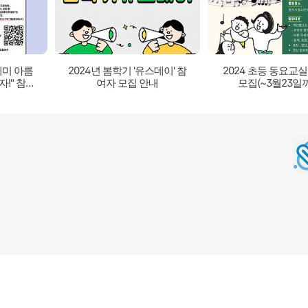
미 아름
2024년 봄학기 '유스데이' 참
2024 초등 동요교
!" 참가
여자 모집 안내
모집(~3월23일