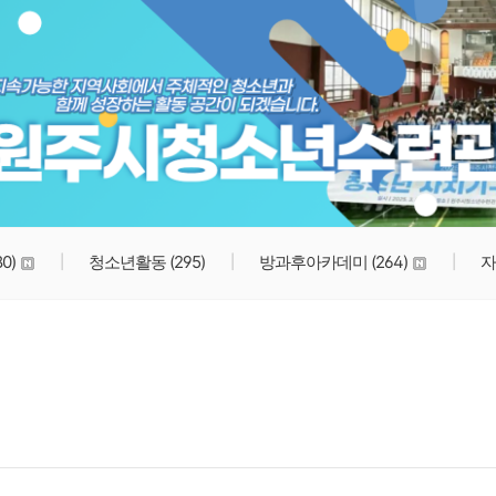
원주시청소년수련관
80)
청소년활동
(295)
방과후아카데미
(264)
자