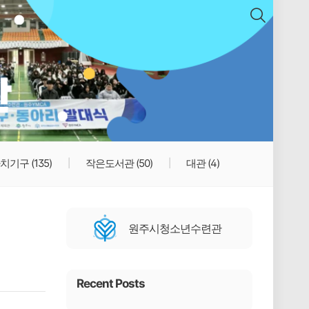
치기구
(135)
작은도서관
(50)
대관
(4)
원주시청소년수련관
Recent Posts