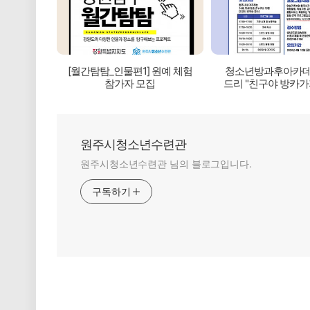
[월간탐탐_인물편1] 원예 체험
청소년방과후아카데
참가자 모집
드리 "친구야 방카가자
모집
원주시청소년수련관
원주시청소년수련관 님의 블로그입니다.
구독하기