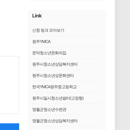
Link
신청 링크 모아보기
원주YMCA
문막청소년문화의집
원주시청소년상담복지센터
원주시청소년성문화센터
한국YMCA원주중고등학교
원주시일시청소년쉼터(고정형)
영월군청소년수련관
영월군청소년상담복지센터