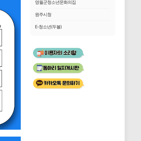
영월군청소년문화의집
원주시청
E-청소년(두볼)