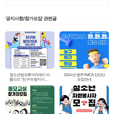
'공지사항/참가모집' 관련글
청소년방과후아카데미 아
2024년 원주YMCA 단단단
름드리 "친구야 방카가자!"
모집안내
참가모집