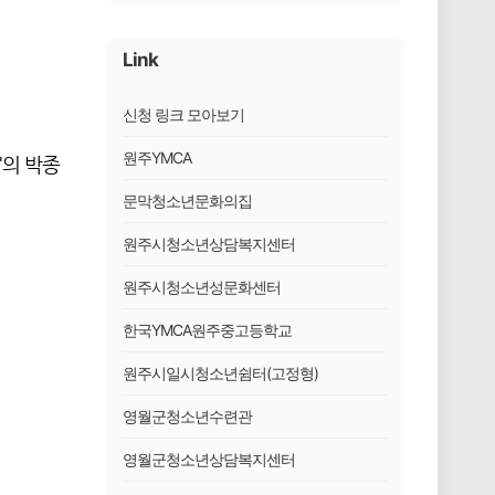
Link
신청 링크 모아보기
원주YMCA
'의 박종
문막청소년문화의집
원주시청소년상담복지센터
원주시청소년성문화센터
한국YMCA원주중고등학교
원주시일시청소년쉼터(고정형)
영월군청소년수련관
영월군청소년상담복지센터