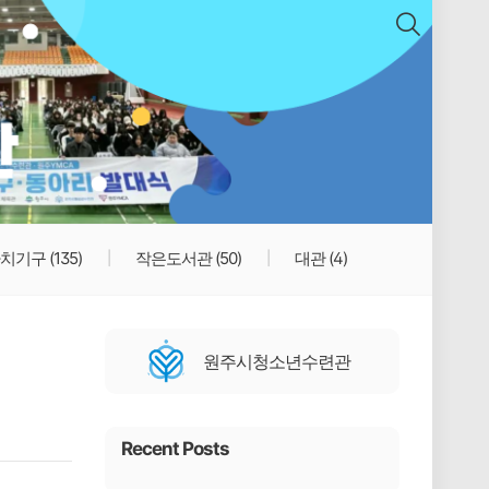
치기구
(135)
작은도서관
(50)
대관
(4)
원주시청소년수련관
Recent Posts