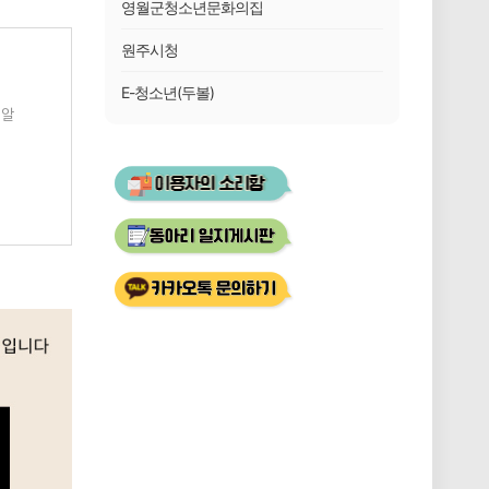
영월군청소년문화의집
원주시청
E-청소년(두볼)
 알