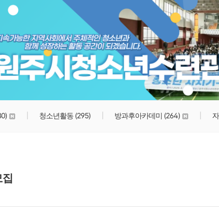
원주시청소년수련관
80)
청소년활동
(295)
방과후아카데미
(264)
자
모집