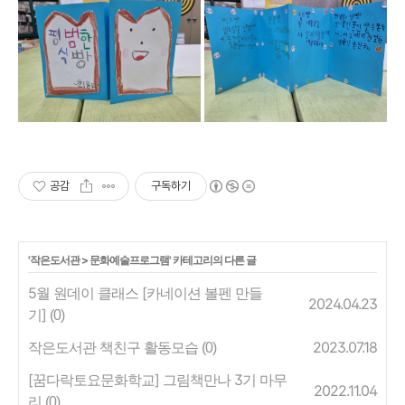
공감
구독하기
'
작은도서관
>
문화예술프로그램
' 카테고리의 다른 글
5월 원데이 클래스 [카네이션 볼펜 만들
2024.04.23
기]
(0)
작은도서관 책친구 활동모습
2023.07.18
(0)
[꿈다락토요문화학교] 그림책만나 3기 마무
2022.11.04
리
(0)