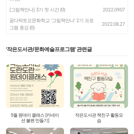
[그림책만나] 3기 첫 시간
2022.09.07
(0)
꿈다락토요문화학교 '그림책만나' 2기 프로
2022.08.27
그램 종강
(0)
'작은도서관/문화예술프로그램' 관련글
5월 원데이 클래스 [카네이
작은도서관 책친구 활동모
션 볼펜 만들기]
습