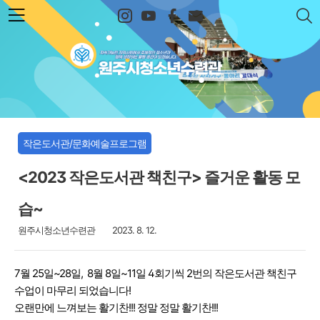
본문 바로가기
원주시청소년수련관
작은도서관/문화예술프로그램
<2023 작은도서관 책친구> 즐거운 활동 모
습~
원주시청소년수련관
2023. 8. 12.
7월 25일~28일,
8월 8일~11일
4회기씩 2번의
작은도서관 책친구
수업이
마무리 되었습니다!
오랜만에 느껴보는 활기찬!!! 정말 정말 활기찬!!!