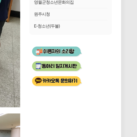
영월군청소년문화의집
원주시청
E-청소년(두볼)