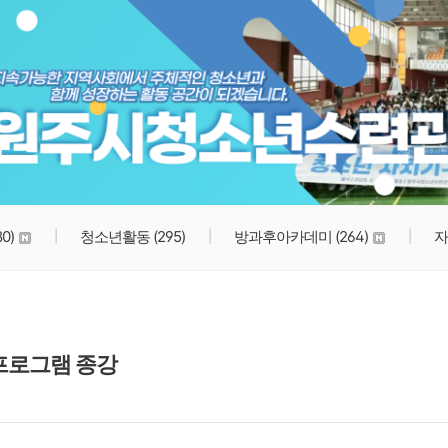
원주시청소년수련관
80)
청소년활동
(295)
방과후아카데미
(264)
자
프로그램 종강