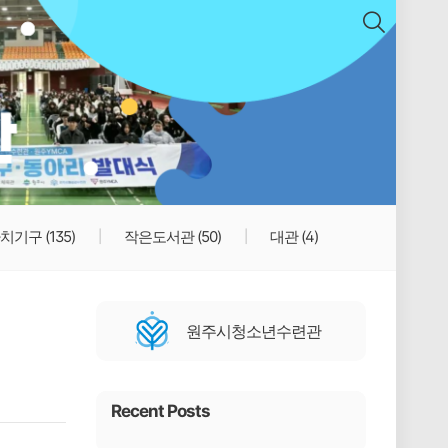
치기구
(135)
작은도서관
(50)
대관
(4)
원주시청소년수련관
Recent Posts