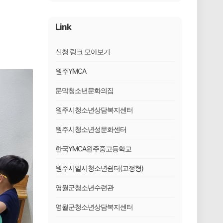
Link
신청 링크 모아보기
원주YMCA
문막청소년문화의집
원주시청소년상담복지센터
원주시청소년성문화센터
한국YMCA원주중고등학교
원주시일시청소년쉼터(고정형)
영월군청소년수련관
영월군청소년상담복지센터