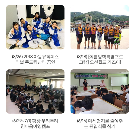
(8/26) 2018 아동뮤직페스
(8/18) [여름방학특별프로
티벌 두드림난타 공연
그램] 오션월드 가즈아!
(6/29~7/1) 평창 우리두리
(6/16) 미세먼지를 줄여주
한마음야영캠프
는 관엽식물 심기