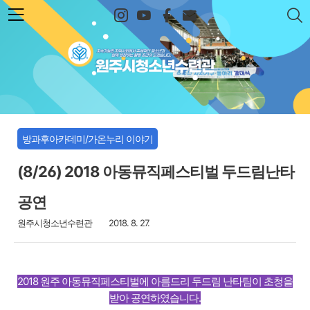
본문 바로가기
원주시청소년수련관
방과후아카데미/가온누리 이야기
(8/26) 2018 아동뮤직페스티벌 두드림난타
공연
원주시청소년수련관
2018. 8. 27.
2018 원주 아동뮤직페스티벌에 아름드리 두드림 난타팀이
초청을
받아 공연하였습니다.