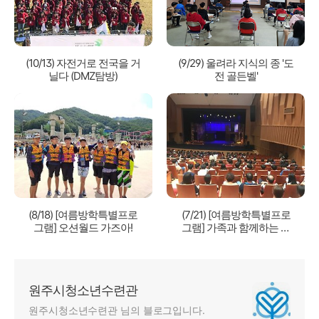
(10/13) 자전거로 전국을 거
(9/29) 울려라 지식의 종 '도
닐다 (DMZ탐방)
전 골든벨'
(8/18) [여름방학특별프로
(7/21) [여름방학특별프로
그램] 오션월드 가즈아!
그램] 가족과 함께하는 마
이버킷리스트 뮤지컬 관람
원주시청소년수련관
원주시청소년수련관 님의 블로그입니다.