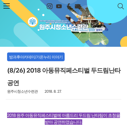
본문 바로가기
원주시청소년수련관
방과후아카데미/가온누리 이야기
(8/26) 2018 아동뮤직페스티벌 두드림난타
공연
원주시청소년수련관
2018. 8. 27.
2018 원주 아동뮤직페스티벌에 아름드리 두드림 난타팀이
초청을
받아 공연하였습니다.