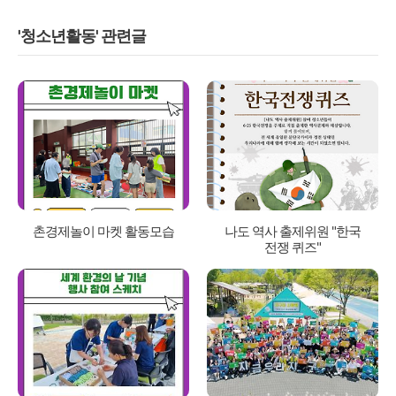
'청소년활동' 관련글
촌경제놀이 마켓 활동모습
나도 역사 출제위원 "한국
전쟁 퀴즈"