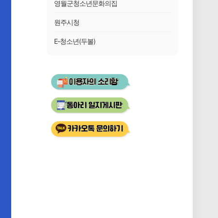
영월군청소년문화의집
원주시청
E-청소년(두볼)