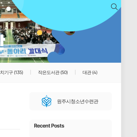
치기구
(135)
작은도서관
(50)
대관
(4)
원주시청소년수련관
Recent Posts