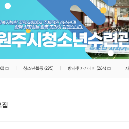
원주시청소년수련관
80)
청소년활동
(295)
방과후아카데미
(264)
자
모집