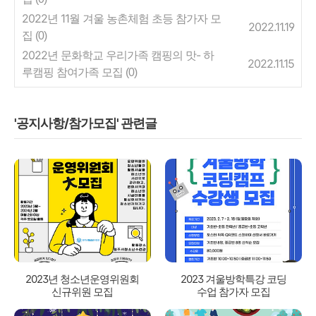
2022년 11월 겨울 농촌체험 초등 참가자 모
2022.11.19
집
(0)
2022년 문화학교 우리가족 캠핑의 맛- 하
2022.11.15
루캠핑 참여가족 모집
(0)
'공지사항/참가모집' 관련글
2023년 청소년운영위원회
2023 겨울방학특강 코딩
신규위원 모집
수업 참가자 모집