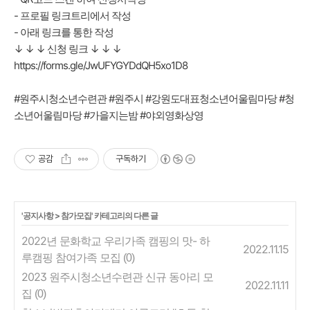
- 프로필 링크트리에서 작성
- 아래 링크를 통한 작성
↓ ↓ ↓ 신청 링크 ↓ ↓ ↓
https://forms.gle/JwUFYGYDdQH5xo1D8
#원주시청소년수련관 #원주시 #강원도대표청소년어울림마당 #청
소년어울림마당 #가을지는밤 #야외영화상영
공감
구독하기
'
공지사항
>
참가모집
' 카테고리의 다른 글
2022년 문화학교 우리가족 캠핑의 맛- 하
2022.11.15
루캠핑 참여가족 모집
(0)
2023 원주시청소년수련관 신규 동아리 모
2022.11.11
집
(0)