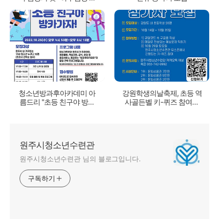
여가족 모집
청소년방과후아카데미 아
강원학생의날축제, 초등 역
름드리 "초등 친구야 방카
사골든벨 키-퀴즈 참여자
가자!" 참가모집
모집!
원주시청소년수련관
원주시청소년수련관 님의 블로그입니다.
구독하기