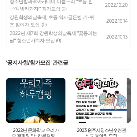
청소년방과후아카데미 아름드리 "초등 친
2022.10.20
구야 방카가자!" 참가모집
(0)
강원학생의날축제, 초등 역사골든벨 키-퀴
2022.10.14
즈 참여자 모집!
(0)
2022년 제7회 강원학생의날축제 "꽃등피는
2022.10.13
날" 청소년사회자 모집
(0)
'공지사항/참가모집' 관련글
2022년 문화학교 우리가
2023 원주시청소년수련관
족 캠핑의 맛- 하루캠핑 참
신규 동아리 모집