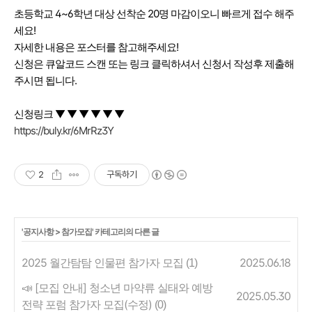
초등학교 4~6학년 대상 선착순 20명 마감이오니 빠르게 접수 해주
세요!
자세한 내용은 포스터를 참고해주세요!
신청은 큐알코드 스캔 또는 링크 클릭하셔서 신청서 작성후 제출해
주시면 됩니다.
신청링크 ▼ ▼ ▼ ▼ ▼ ▼
https://buly.kr/6MrRz3Y
2
구독하기
'
공지사항
>
참가모집
' 카테고리의 다른 글
2025 월간탐탐 인물편 참가자 모집
2025.06.18
(1)
📣 [모집 안내] 청소년 마약류 실태와 예방
2025.05.30
전략 포럼 참가자 모집(수정)
(0)