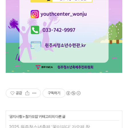
공감
구독하기
'
공지사항
>
참가모집
' 카테고리의 다른 글
2025 원주청소년축제 '꽃이피다' 가요제 참