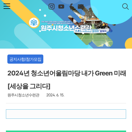
본문 바로가기
원주시청소년수련관
공지사항/참가모집
2024년 청소년어울림마당 내가 Green 미래
[세상을 그리다]
원주시청소년수련관
2024. 6. 15.
1. 축제 포인트!