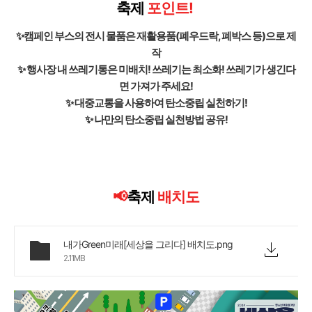
축제
포인트!
✨캠페인 부스의 전시 물품은 재활용품(폐우드락, 폐박스 등)으로 제
작
✨
행사장 내 쓰레기통은 미배치! 쓰레기는 최소화! 쓰레기가 생긴다
면 가져가 주세요!
✨
대중교통을 사용하여 탄소중립 실천하기!
✨
나만의 탄소중립 실천방법 공유!
📢
축제
배치도
내가Green미래[세상을 그리다] 배치도.png
2.11MB