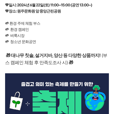
💚일시: 2024년 6월 22일(토) 11:00~15:00 (공연 13:00~)
💚
장소: 원주문화원 앞 중앙근린공원
🌱
환경 주제 체험 부스
🌱
환경 캠페인
🌱
벼룩시장
🌱
청소년 문화공연
🎁
대나무 칫솔, 설거지바, 양산 등 다양한 상품까지!
(부
스 캠페인 체험 후 만족도조사 시)
🎁