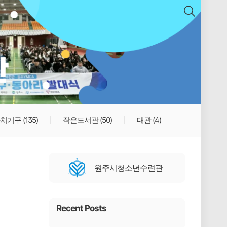
치기구
(135)
작은도서관
(50)
대관
(4)
원주시청소년수련관
Recent Posts