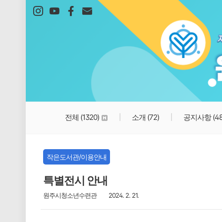
본문 바로가기
전체
(1320)
소개
(72)
공지사항
(4
작은도서관/이용안내
특별전시 안내
원주시청소년수련관
2024. 2. 21.