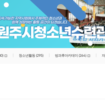
원주시청소년수련관
80)
청소년활동
(295)
방과후아카데미
(264)
자