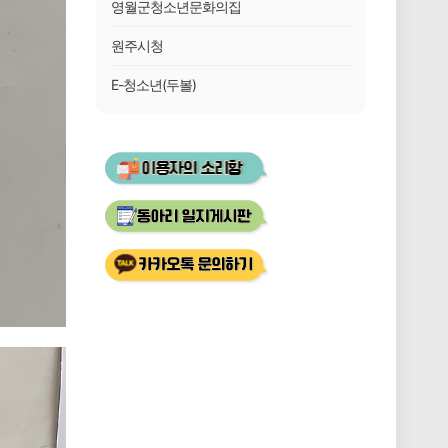
영월군청소년문화의집
원주시청
E-청소년(두볼)