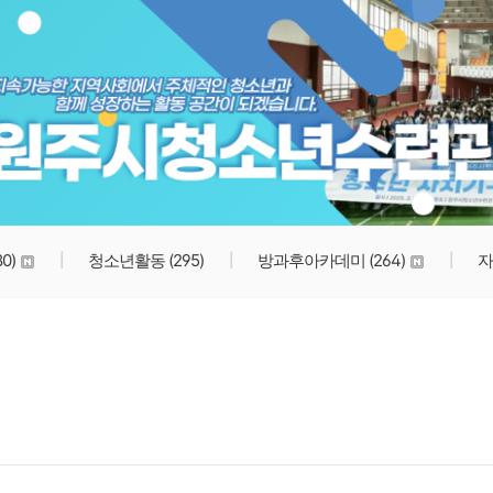
원주시청소년수련관
80)
청소년활동
(295)
방과후아카데미
(264)
자