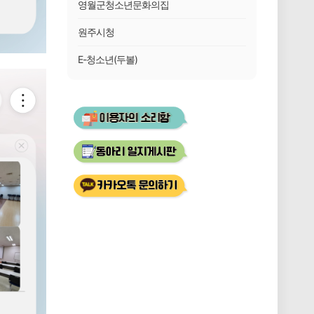
영월군청소년문화의집
원주시청
E-청소년(두볼)