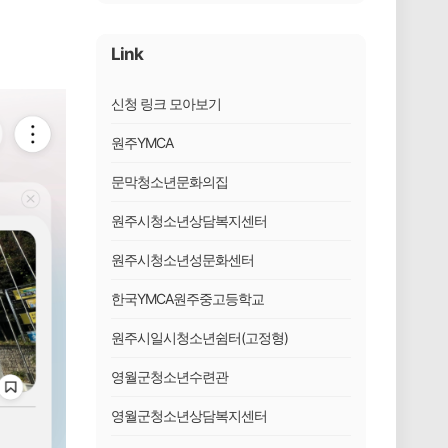
Link
신청 링크 모아보기
원주YMCA
문막청소년문화의집
원주시청소년상담복지센터
원주시청소년성문화센터
한국YMCA원주중고등학교
원주시일시청소년쉼터(고정형)
영월군청소년수련관
영월군청소년상담복지센터