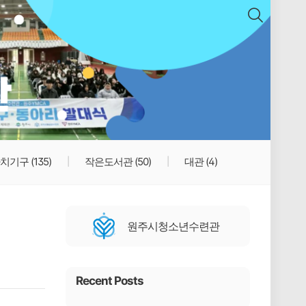
치기구
(135)
작은도서관
(50)
대관
(4)
원주시청소년수련관
Recent Posts