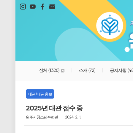
본문 바로가기
전체
(1320)
소개
(72)
공지사항
(4
대관/대관홍보
2025년 대관 접수 중
원주시청소년수련관
2024. 2. 1.