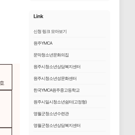
Link
신청 링크 모아보기
원주YMCA
문막청소년문화의집
원주시청소년상담복지센터
원주시청소년성문화센터
한국YMCA원주중고등학교
원주시일시청소년쉼터(고정형)
영월군청소년수련관
영월군청소년상담복지센터