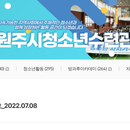
원주시청소년수련관
80)
청소년활동
(295)
방과후아카데미
(264)
자
022.07.08