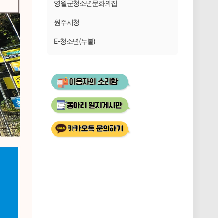
영월군청소년문화의집
원주시청
E-청소년(두볼)