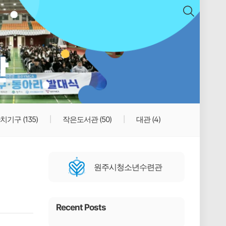
치기구
(135)
작은도서관
(50)
대관
(4)
원주시청소년수련관
Recent Posts