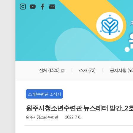
본문 바로가기
전체
(1320)
소개
(72)
공지사항
(4
소개/수련관 소식지
원주시청소년수련관 뉴스레터 발간_2호_2
원주시청소년수련관
2022. 7. 8.