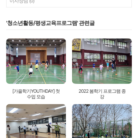
이사장님
(0)
'청소년활동/평생교육프로그램' 관련글
[가을학기YOUTHDAY] 첫
2022 봄학기 프로그램 종
수업 모습
강