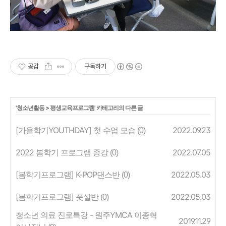
공감
구독하기
'
청소년활동
>
평생교육프로그램
' 카테고리의 다른 글
[가을학기YOUTHDAY] 첫 수업 모습
2022.09.23
(0)
2022 봄학기 프로그램 종강
2022.07.05
(0)
[봄학기프로그램] K-POP댄스반
2022.05.03
(0)
[봄학기프로그램] 풋살반
2022.05.03
(0)
청소년 의료 진로특강 - 원주YMCA 이종혁
2019.11.29