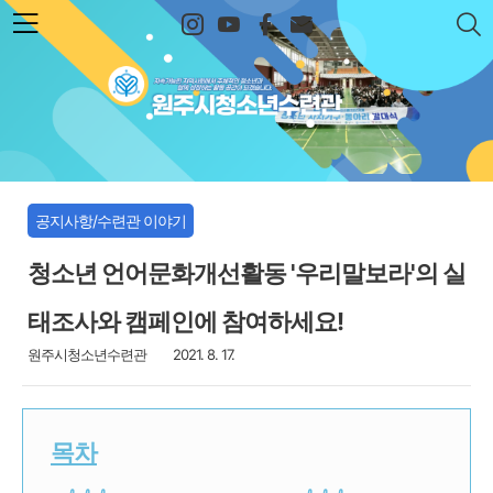
본문 바로가기
원주시청소년수련관
공지사항/수련관 이야기
청소년 언어문화개선활동 '우리말보라'의 실
태조사와 캠페인에 참여하세요!
원주시청소년수련관
2021. 8. 17.
1. ✔ 참여대상: 강원도에 거주중인 9 ~24세 청소년
목차