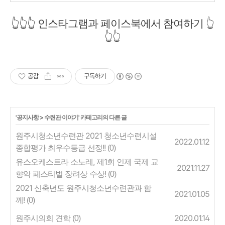
👆👆👆 인스타그램과 페이스북에서 참여하기 👆
👆👆
공감
구독하기
'
공지사항
>
수련관 이야기
' 카테고리의 다른 글
원주시청소년수련관 2021 청소년수련시설
2022.01.12
종합평가 최우수등급 선정!!
(0)
유스오케스트라 소노레, 제1회 인제 국제 교
2021.11.27
향악 페스티벌 장려상 수상!
(0)
2021 신축년도 원주시청소년수련관과 함
2021.01.05
께!
(0)
원주시의회 견학
2020.01.14
(0)