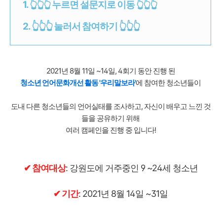
2. ✔ 기간: 2021년 8월 14일 ~31일
1. 👆👆👆 누르면 설문지로 이동 👆👆👆
3.
2. 👆👆👆 눌러서 참여하기 👆👆👆
4. ✔ 혜택: 추첨을 통해 기프티콘 지급
1.
2.
2021년 8월 11일 ~14일, 4회기 동안 진행 된
청소년 언어문화개선 활동 '우리말보라'
에 참여한 청소년들이
3. 👆👆👆 인스타그램과 페이스북에서 참여하기
👆👆👆
도내 다른 청소년들의 언어실태를 조사하고, 자신이 배우고 느낀 것
들을 공유하기 위해
여러 캠페인을 진행 중 입니다!
✔ 참여대상
: 강원도에 거주중인 9 ~24세 청소년
✔ 기간
: 2021년 8월 14일 ~31일