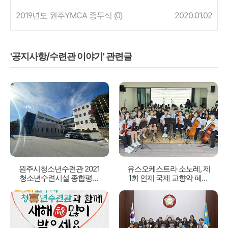
2019년도 원주YMCA 종무식
2020.01.02
(0)
'공지사항/수련관 이야기' 관련글
원주시청소년수련관 2021
유스오케스트라 소노레, 제
청소년수련시설 종합평가
1회 인제 국제 교향악 페스
최우수등급 선정!!
티벌 장려상 수상!