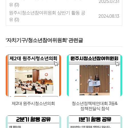
2025.07.31
유
(0)
원주시청소년참여위원회 상반기 활동 공
2024.08.13
유
(0)
'자치기구/청소년참여위원회' 관련글
제2대 원주시청소년의회
청소년정책제언대회 3등&
정책전달식 참석