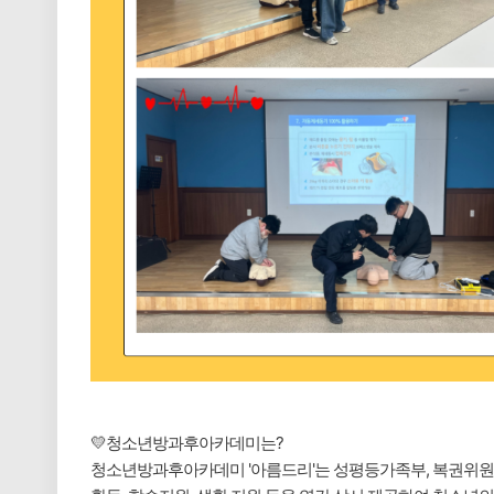
💛청소년방과후아카데미는?
청소년방과후아카데미 '아름드리'는 성평등가족부, 복권위원