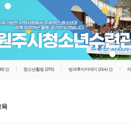
원주시청소년수련관
80)
청소년활동
(295)
방과후아카데미
(264)
자
교육