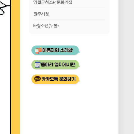
영월군청소년문화의집
원주시청
E-청소년(두볼)