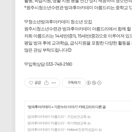
활동, 학습지원, 생활 지원 등을 연간 상시 제공하여 청소년
*원주시청소년수련관 방과후아카데미 아름드리는 중학교 1,
💛청소년방과후아카데미 청소년 모집
원주시청소년수련관 방과후아카데미 아름드리에서 함께 할 
저희 아름드리는 14세반(중1), 15세반(중2)으로 이루어져 
평일 방과 후에 교과학습, 급식지원을 포함한 다양한 활동을
많은 관심 부탁드립니다😊
💛입학상담 033-748-2180
공감
구독하기
'
방과후아카데미
>
가온누리 이야기
' 카테고리의 다른 글
방과후아카데미 ‘아름드리’ - 구강보건교육
(0)
방과후아카데미 ‘아름드리’ - 위기예방교육
(0)
방과후아카데미 ‘아름드리’ - Holland 진로적성검사
(0)