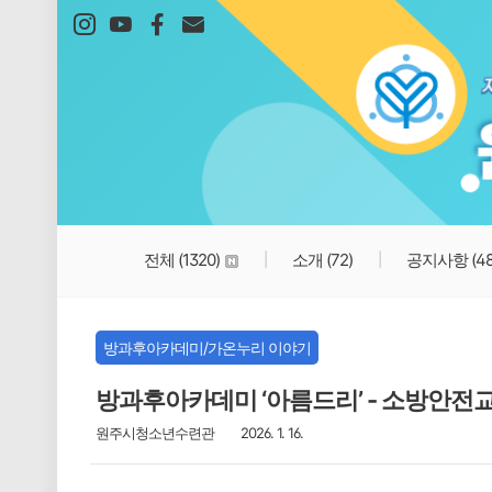
본문 바로가기
전체
(1320)
소개
(72)
공지사항
(4
방과후아카데미/가온누리 이야기
방과후아카데미 ‘아름드리’ - 소방안전
원주시청소년수련관
2026. 1. 16.