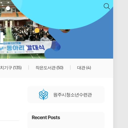
치기구
(135)
작은도서관
(50)
대관
(4)
원주시청소년수련관
Recent Posts