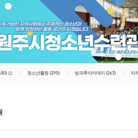
원주시청소년수련관
480)
청소년활동
(295)
방과후아카데미
(263)
자
내