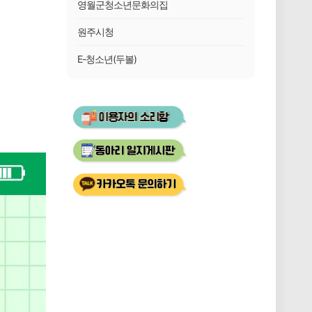
영월군청소년문화의집
원주시청
E-청소년(두볼)