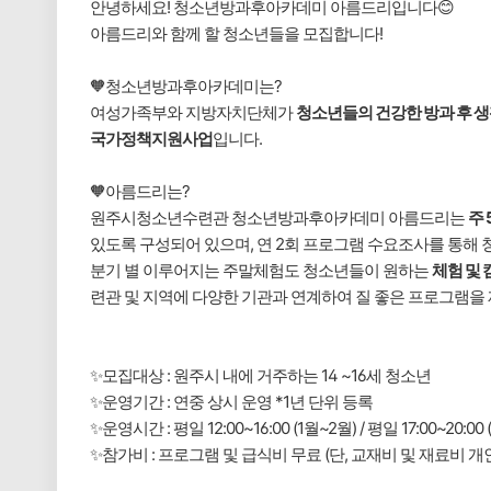
안녕하세요! 청소년방과후아카데미 아름드리입니다😊
아름드리와 함께 할 청소년들을 모집합니다!
🧡청소년방과후아카데미는?
여성가족부와 지방자치단체가
청소년들의 건강한 방과 후 생
국가정책지원사업
입니다.
🧡아름드리는?
원주시청소년수련관 청소년방과후아카데미 아름드리는
주 
있도록 구성되어 있으며, 연 2회 프로그램 수요조사를 통해
분기 별 이루어지는 주말체험도 청소년들이 원하는
체험 및 
련관 및 지역에 다양한 기관과 연계하여 질 좋은 프로그램을
✨모집대상 : 원주시 내에 거주하는 14 ~16세 청소년
✨운영기간 : 연중 상시 운영 *1년 단위 등록
✨운영시간 : 평일 12:00~16:00 (1월~2월) / 평일 17:00~2
✨참가비 : 프로그램 및 급식비 무료 (단, 교재비 및 재료비 개