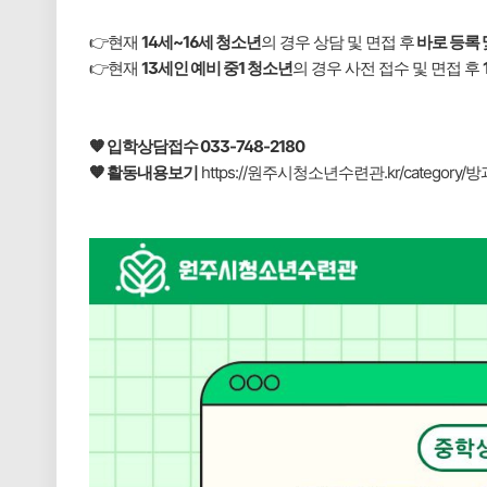
👉현재
14세~16세 청소년
의 경우 상담 및 면접 후
바로 등록 
👉현재
13세인 예비 중1 청소년
의 경우 사전 접수 및 면접 후
🧡 입학상담접수 033-748-2180
🧡 활동내용보기
https://원주시청소년수련관.kr/categor