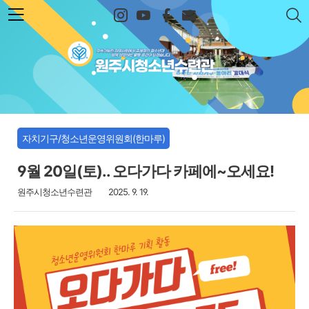
본문 바로가기
원주시청소년수련관
자치기구/청소년운영위원회(한마루)
9월 20일(토).. 오다가다 카페에~오세요!
원주시청소년수련관
2025. 9. 19.