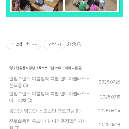
공감
구독하기
'
청소년활동
>
평생교육프로그램
' 카테고리의 다른 글
원청수랜드 여름방학 특별 원데이클래스 -
2025.07.26
쫀득퐁
(3)
원청수랜드 여름방학 특별 원데이클래스 -
2025.07.19
미니어처
(0)
몸단단. 맘단단. 스포츠단 프로그램
2025.06.24
(0)
진로활동팀 유스데이- 나의주장말하기 대
2025.06.18
회
(0)