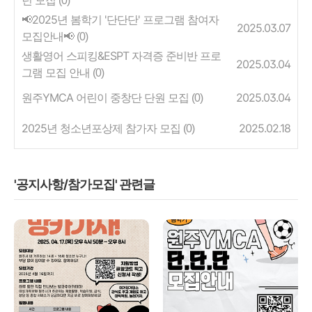
(0)
📢2025년 봄학기 '단단단' 프로그램 참여자
2025.03.07
모집안내📢
(0)
생활영어 스피킹&ESPT 자격증 준비반 프로
2025.03.04
그램 모집 안내
(0)
원주YMCA 어린이 중창단 단원 모집
2025.03.04
(0)
2025년 청소년포상제 참가자 모집
2025.02.18
(0)
'공지사항/참가모집' 관련글