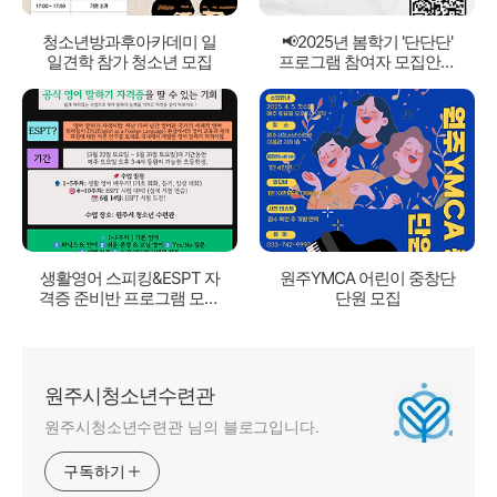
청소년방과후아카데미 일
📢2025년 봄학기 '단단단'
일견학 참가 청소년 모집
프로그램 참여자 모집안내
📢
생활영어 스피킹&ESPT 자
원주YMCA 어린이 중창단
격증 준비반 프로그램 모집
단원 모집
안내
원주시청소년수련관
원주시청소년수련관 님의 블로그입니다.
구독하기