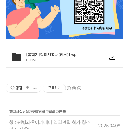
[봄학기]강의계획서(전체).hwp
0.89MB
공감
구독하기
'
공지사항
>
참가모집
' 카테고리의 다른 글
청소년방과후아카데미 일일견학 참가 청소
2025.04.09
년 모집