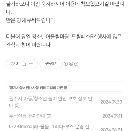
불가하오니 이점 숙지하시어 이용에 착오없으시길 바랍니
다.
많은 양해 부탁드립니다.
더불어 당일 청소년어울림마당 '드림페스타' 행사에 많은
관심과 참여 바랍니다
3
구독하기
'
공지사항
>
안내사항
' 카테고리의 다른 글
원주시 아동/청소년 놀이 안전 보호 정보 안
2024.09.30
내
(0)
추석연휴 휴관안내
2024.09.11
(0)
내가Green미래-꿈을 그리다-부스 운영 신
2024.08.21