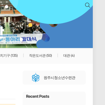
치기구
(135)
작은도서관
(50)
대관
(4)
원주시청소년수련관
Recent Posts