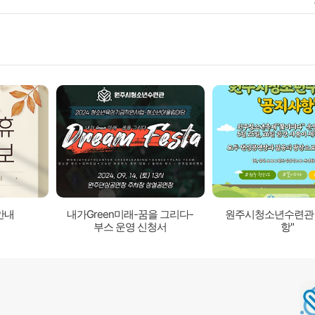
안내
내가Green미래-꿈을 그리다-
원주시청소년수련관 
부스 운영 신청서
항"