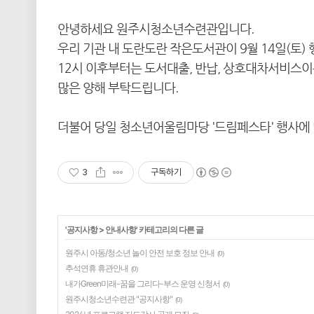
안녕하세요 원주시청소년수련관입니다.
우리 기관 내 도란도란 작은도서관이 9월 14일(토)
12시 이후부터는 도서대출, 반납, 상호대차서비스
많은 양해 부탁드립니다.
더불어 당일 청소년어울림마당 '드림페스타' 행사에
3
구독하기
'
공지사항
>
안내사항
' 카테고리의 다른 글
원주시 아동/청소년 놀이 안전 보호 정보 안내
(0)
추석연휴 휴관안내
(0)
내가Green미래-꿈을 그리다-부스 운영 신청서
(0)
원주시청소년수련관 "공지사항"
(0)