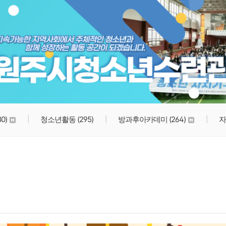
원주시청소년수련관
80)
청소년활동
(295)
방과후아카데미
(264)
자