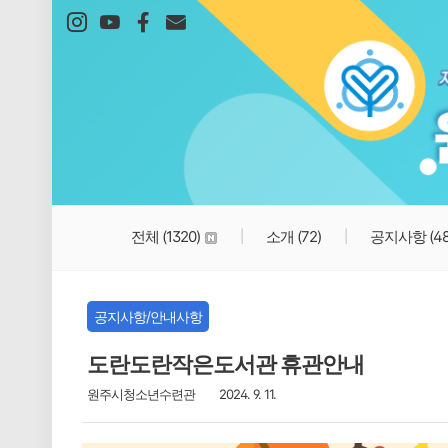
본문 바로가기
전체
(1320)
소개
(72)
공지사항
(4
공지사항/안내사항
도란도란작은도서관 휴관안내
원주시청소년수련관
2024. 9. 11.