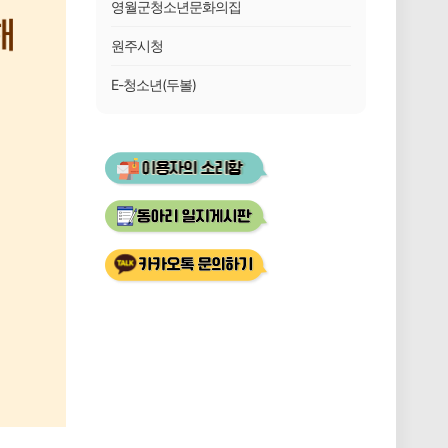
영월군청소년문화의집
원주시청
E-청소년(두볼)