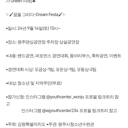
가 Green 미래]🔥
✨🖌꿈을 그리다-Dream Festa🖌✨
•일시: 24년 9월 14일(토) 13시~
•장소: 원주댄싱공연장 주차장 상설공연장
•내용: 밴드공연, 퍼포먼스 경연대회, 동아리부스, 축하공연, 이벤트
•경연대회 시상: 🥇금상-1팀, 🥈은상-1팀, 🥉동상-2팀
•대상: 청소년 및 지역주민(무료)
•참가신청: 인스타그램 @youthcenter_wonju 프로필 링크트리 참
고
인스타그램 @wjyouthcenter234 프로필 링크트리 참고
▪주최: 강원특별자치도 ▪주관: 원주시청소년수련관