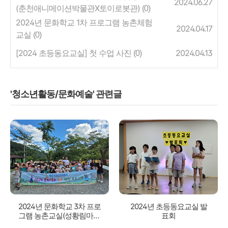
2024.06.27
(춘천애니메이션박물관X토이로봇관)
(0)
2024년 문화학교 1차 프로그램 농촌체험
2024.04.17
교실
(0)
[2024 초등동요교실] 첫 수업 사진
2024.04.13
(0)
'청소년활동/문화예술' 관련글
2024년 문화학교 3차 프로
2024년 초등동요교실 발
그램 농촌교실(성황림마을
표회
체험)